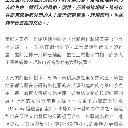
人的生命，銅門人的風格、個性、品質或這場域。這些存
媒體專區
在能否感動到外面的人？讓他們更尊重、理解銅門，也能
夠學習這裡的文化。」
原住民族文化藝術補助成果專區
策展人東冬．侯溫與他的團隊「兒路創作藝術工寮（下文
展演櫥窗
稱兒路）」，生活在銅門部落。工寮是瞭望台底下的竹
屋，屋外延伸一片碎石鋪面，並在上頭搭了竹棚。許多人
關於我們
正埋首編織，趕製山谷音樂節的大型裝置。
工寮的外圈有樹木、祭場，再稍遠處是東冬的家屋，這些
地景都包覆在盛暑時節乾涸的木瓜溪和連綿的奇萊山系之
中，每一處皆與傳統文化相連，如葉脈交錯的紋理細密開
展，所有的養分皆來自主脈。一如東冬策畫的藝術聚
《Mtukuy 播種者計畫》，不能以單一藝術事件視之，而是
包含在部落文化發展的宏觀視野之中，以藝術為媒介，透
過交換、對話與反思，使銅門部落扎根的抓地力更加強