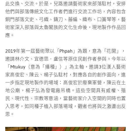
此交換、交流。於是，兒路邀請藝術家來部落駐村，安排
他們與部落傳統文化工作者們進行交流工作坊，內容包含
銅門部落文史、弓織、鑄刀、藤編、織布、口簧琴等，藝
術家深入部落與太魯閣族的文化生命後，現地製作作品回
應。
2019年第一屆藝術聚以「Phpah」為題，意為「花開」，
邀請林介文、宜德思．盧信等原住民創作者參與。今年以
「Mtukuy（意為「播種」）」為主軸，邀請3位漢人藝術
家高俊宏、陳云、楊子弘駐村，對應各自的創作面向，進
一步指定現地製作的場域：高俊宏於廢棄軍營，陳云在土
地公廟，楊子弘為發電廠吊橋。這些空間具有威權、殖
民、現代性、宗教等意涵，當藝術家介入空間的同時也置
入思考，如同種子植入部落場域，觀者也將與之激盪出反
思。