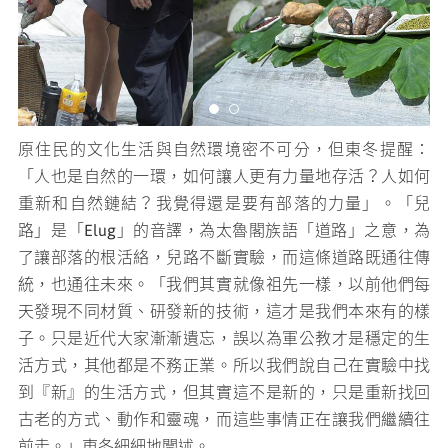
兒路創作藝術工寮深耕銅門部落多年，持續走在傳統的道路上，與
原住民的文化生活與自然環境密不可分，但東冬提醒：
長輩學習古老智慧。這次兒路將透過工藝轉化的實驗，為文化傳承
「人也是自然的一環，如何讓人更有力量地存活？人如何
累積能量，並藉此活絡部落、激發更多元的可能。
重新和自然鏈結？我覺得還是要有部落的力量」。「兒
路」是「Elug」的音譯，為太魯閣族語「道路」之意，為
了讓部落的根活絡，兒路不斷實驗，而這條道路既通往傳
統，也通往未來。「我們其實就像祖先一樣，以前他們每
天發現不同材質、研發新的技術，這才是我們本來有的樣
子。只是近代大家漸漸遺忘，誤以為軍公教才是穩定的生
活方式，其他都是不務正業。所以我們說自己在實驗中找
到『新』的生活方式，但其實這不是新的，只是重新找回
古老的方式、動作和靈魂，而這些事情正在讓我們繼續往
前走。」東冬細細地闡述。