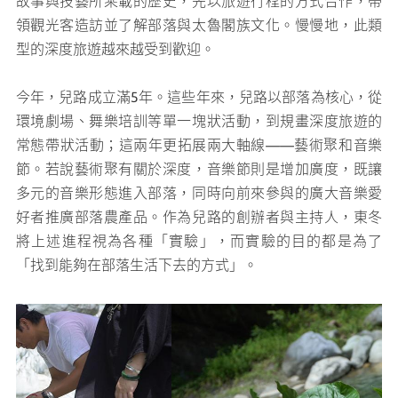
故事與技藝所乘載的歷史，先以旅遊行程的方式合作，帶
領觀光客造訪並了解部落與太魯閣族文化。慢慢地，此類
型的深度旅遊越來越受到歡迎。
今年，兒路成立滿5年。這些年來，兒路以部落為核心，從
環境劇場、舞樂培訓等單一塊狀活動，到規畫深度旅遊的
常態帶狀活動；這兩年更拓展兩大軸線——藝術聚和音樂
節。若說藝術聚有關於深度，音樂節則是增加廣度，既讓
多元的音樂形態進入部落，同時向前來參與的廣大音樂愛
好者推廣部落農產品。作為兒路的創辦者與主持人，東冬
將上述進程視為各種「實驗」，而實驗的目的都是為了
「找到能夠在部落生活下去的方式」。