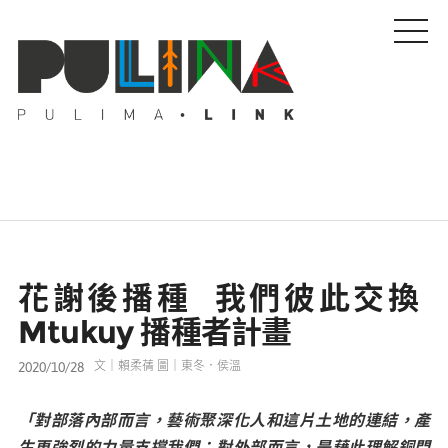
藝文特輯
花謝後播種 我們彼此交換
藝壇人物
Mtukuy 播種者計畫
2020/10/28
文｜賴柔蒨 圖｜東冬．侯溫
Pulima藝術獎
「對部落內部而言，藝術聚深化人和這片土地的連結，產
活動專區
生更強烈的力量支撐我們；對外部而言，是藉此理解銅門