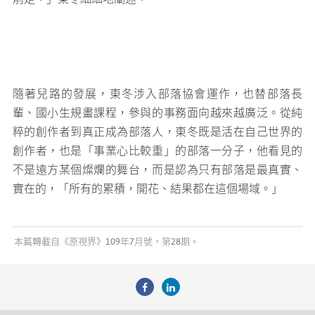
隨著兒路的發展，東冬涉入部落協會運作，也替部落長
輩、國小生規畫課程，參與的事務面向越來越廣泛。從純
粹的創作者到真正成為部落人，東冬既是活在自己世界的
創作者，也是「事業心比較重」的部落一分子，他看見的
不是遠方某個燦爛的舞台，而是認為只有部落是最真實、
實在的，「所有的累積，開花、結果都在這個場域。」
本篇轉載自《原視界》109年7月號，第28期。