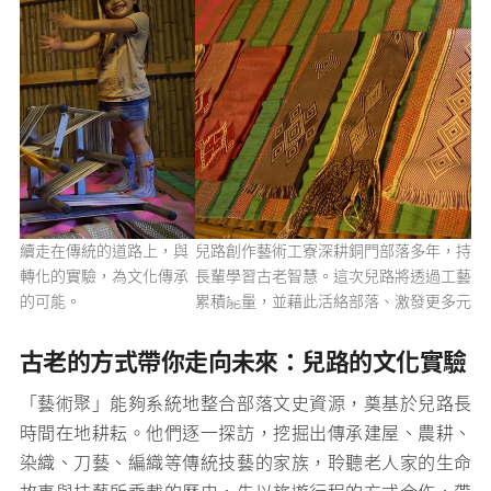
，與
兒路創作藝術工寮深耕銅門部落多年，持續走在傳統的道路上，與
傳承
長輩學習古老智慧。這次兒路將透過工藝轉化的實驗，為文化傳承
累積能量，並藉此活絡部落、激發更多元的可能。
古老的方式帶你走向未來：兒路的文化實驗
「藝術聚」能夠系統地整合部落文史資源，奠基於兒路長
時間在地耕耘。他們逐一探訪，挖掘出傳承建屋、農耕、
染織、刀藝、編織等傳統技藝的家族，聆聽老人家的生命