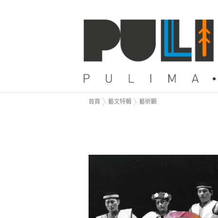
首頁
藝文特輯
藝術觀