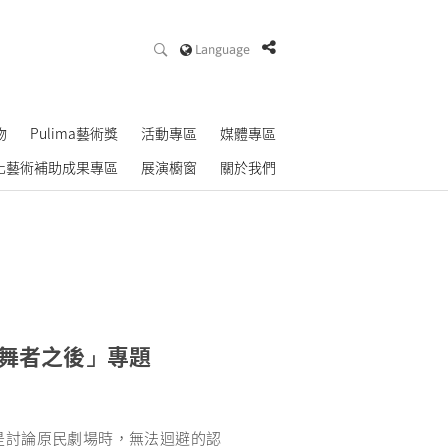
Language
物
Pulima藝術獎
活動專區
媒體專區
化藝術補助成果專區
展演櫥窗
關於我們
舞者之後
專題
」
是討論原民劇場時，無法迴避的認