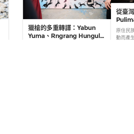
從臺
Pul
獵槍的多重轉譯：Yabun
原住民
Yuma、Rngrang Hungul
腳
動而產
關於文化追尋的藝術獵徑
有機生
「狩獵」不僅是原住民族群的生活方
追索。
式，在當代藝術的場域中更逐漸成為
載
文｜王昱心
延，正
一種創作命題。它承載著原住民族與
下
學士學位學
藝術的發
土地的關係、傳統文化的維繫、身分
文｜陳思宇 圖｜原文會、陳思宇
2025/09/25
01
曼．藍
認同的矛盾，以及世代間知識傳承的
族的生活
困境等。泰雅族藝術家Yabun
的
習...
Yuma（蔣沛珊）與太魯閣族藝術家
Rngrang Hungul（余欣蘭），皆是
以狩獵為創...