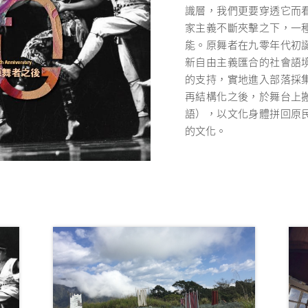
識層，我們更要穿透它而
家主義不斷夾擊之下，一
能。原舞者在九零年代初
新自由主義匯合的社會語
的支持，實地進入部落採
再結構化之後，於舞台上
語），以文化身體拼回原
的文化。