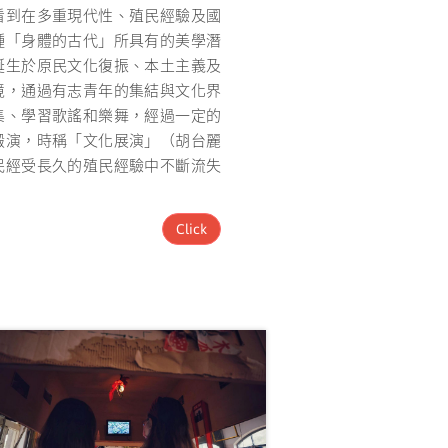
看到在多重現代性、殖民經驗及國
種「身體的古代」所具有的美學潛
誕生於原民文化復振、本土主義及
境，通過有志青年的集結與文化界
集、學習歌謠和樂舞，經過一定的
搬演，時稱「文化展演」（胡台麗
民經受長久的殖民經驗中不斷流失
Click