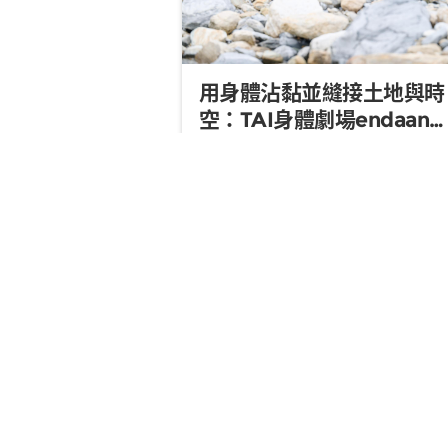
用身體沾黏並縫接土地與時
空：TAI身體劇場endaan
下的虛實之路
endaan，「歷史」、「故事」之
意。而身體，作為文化容器，在裝
歷史和故事之餘，如何又能縫接腳
的土地、往返於現代性碎裂下的時
文｜謝鎮逸 圖｜原文會
2025/10/
空？ 2012年由太魯閣族原住民藝術
家瓦旦．督喜（Watan Tusi）創立
「TAI身體劇場」，也在Ising
Suaiyung（朱克遠）的並肩...