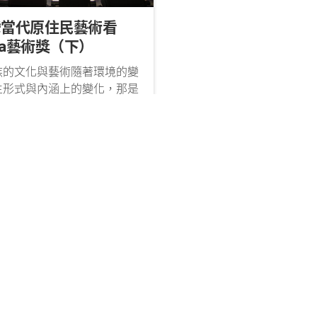
灣當代原住民藝術看
ima藝術獎（下）
族的文化與藝術隨著環境的變
生形式與內涵上的變化，那是
命企求存續的能量釋放與極力
口傳故事／神話的蔓延與再蔓
（國立東華大學原住民族樂舞與藝術
伴隨著原住民族生存的景況與
程教授）
展與開疆闢土持續。 夏
2025/08/11
波安長久以來身體力行海洋民
，與海（Wawa）對話、學