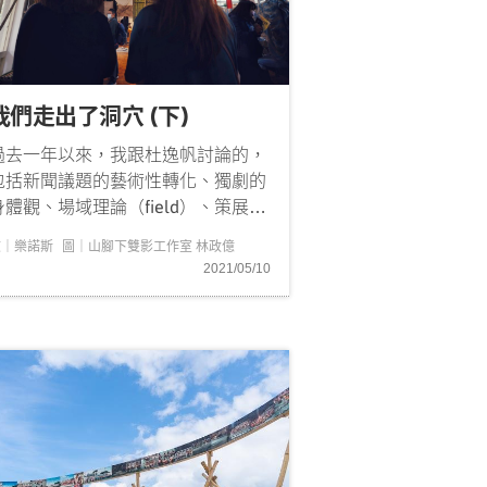
我們走出了洞穴 (下)
過去一年以來，我跟杜逸帆討論的，
包括新聞議題的藝術性轉化、獨劇的
身體觀、場域理論（field）、策展大
綱的操作等，再者討論最多的，是那
文｜樂諾斯
圖｜山腳下雙影工作室 林政億
裏的山、那裏的人如何突破宰制的生
2021/05/10
存實踐。我們其實都是外地人，對於
那裏的人文有種曖昧不明的橫膈，身
入其境時，面對因山阻隔的部落，莫
名地被個體的孤獨感...