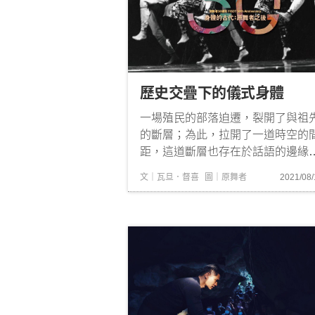
歷史交疊下的儀式身體
一場殖民的部落迫遷，裂開了與祖
的斷層；為此，拉開了一道時空的
距，這道斷層也存在於話語的邊緣
在這道鴻溝裡，祭儀現場是原住民
文｜瓦旦．督喜
圖｜原舞者
2021/08/
祖先們神聖的通道，經由儀式、樂
舞。時至今日，我們對於歷史傷痛
剩下支離破碎的記憶，甚至不明究
理，只是知道而已。我們很難在歷
的殘垣斷壁中尋找一絲絲戰爭經...