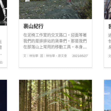
裹山紀行
在泥椅工作室的交叉路口，迎面等著
我們的是排排站的貨車們，那是我們
先
在部落山上常用的移動工具，本身就
間
意味著難以預測的旅程，需照看氣候
。
文｜林怡華
圖｜林怡華、原文會
2021/05/27
的變化與流域的深淺，也意味著全身
與
11
經絡將與骨骼暫時分離，換來的，是
對於風的來向有著更為細緻的感受。
只
我們比原訂時程提早兩小時出發，希
望能夠搶在天色變異前抵達...
史