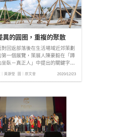
差異的圓圈，重複的聚散
面對回返部落後在生活場域近郊策劃
的第一個展覽，策展人陳豪毅在「蹲
站坐臥－真正人」中提出的關鍵字，
指向的是在物質經驗、人我關係、行
文｜黃瀞瑩
圖｜原文會
2020/12/23
為場所與環境條件的沉浸與交往中形
成的身體姿勢與沉默表達，乍看之下
仿若趨近傳統的復返宣言，以一種明
爽捷簡的姿態。然而，「蹲站坐臥－
真正人」的內部，事實上形...