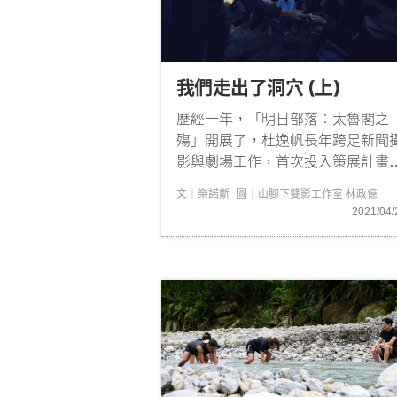
我們走出了洞穴 (上)
歷經一年，「明日部落︰太魯閣之
殤」開展了，杜逸帆長年跨足新聞
影與劇場工作，首次投入策展計畫
他拋開紀錄性的思維，以沉浸式的
文｜樂諾斯
圖｜山腳下雙影工作室 林政億
像敘事提出探問。策展團隊從山的
2021/04/
隔、政治的宰制、歷史的暴力中看
部落秩序的自我調節，我們身處在
個客體環境也同時反應在我們身體
序上，解鎖混血身分的矛盾、...