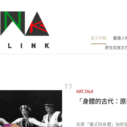
藝文特輯
藝壇人
原住民族文
ART TALK
身體的古代：原
「
如果「儀式與身體」始終