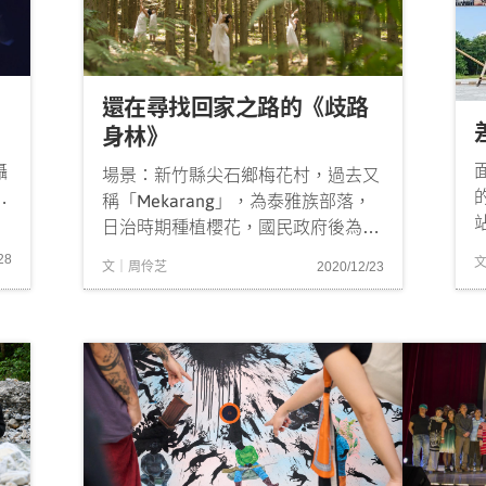
還在尋找回家之路的《歧路
身林》
攝
場景：新竹縣尖石鄉梅花村，過去又
，
稱「Mekarang」，為泰雅族部落，
影
日治時期種植櫻花，國民政府後為抹
阻
去日本殖民色彩，改稱梅花山。安靜
28
文｜周伶芝
2020/12/23
到
山谷裡種植柿子與香菇等，入山林裡
這
仍能循著重又發現、被遺忘的獵人古
秩
道。古道如指引，提示著一條另類的
銜接路徑，過去總是尋訪未來的場
域。